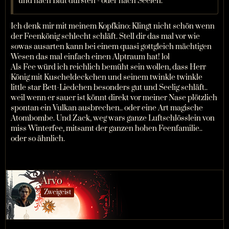
und nach Blut dürsten - oder nach Seelen.
Ich denk mir mit meinem Kopfkino: Klingt nicht schön wenn
der Feenkönig schlecht schläft. Stell dir das mal vor wie
sowas ausarten kann bei einem quasi gottgleich mächtigen
Wesen das mal einfach einen Alptraum hat! lol
Als Fee würd ich reichlich bemüht sein wollen, dass Herr
König mit Kuscheldeckchen und seinem twinkle twinkle
little star Bett-Liedchen besonders gut und Seelig schläft..
weil wenn er sauer ist könnt direkt vor meiner Nase plötzlich
spontan ein Vulkan ausbrechen.. oder eine Art magische
Atombombe. Und Zack, weg wars ganze Luftschlösslein von
miss Winterfee, mitsamt der ganzen hohen Feenfamilie..
oder so ähnlich.
Arvo
Zweigeist