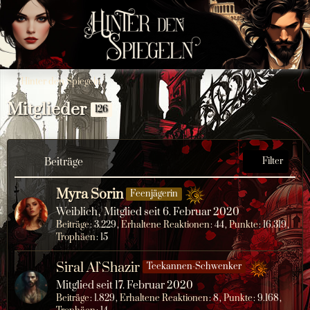
Hinter den Spiegeln
Mitglieder
126
Beiträge
Filter
Myra Sorin
Feenjägerin
Weiblich
Mitglied seit 6. Februar 2020
Beiträge
3.229
Erhaltene Reaktionen
44
Punkte
16.319
Trophäen
15
Siral Al`Shazir
Teekannen-Schwenker
Mitglied seit 17. Februar 2020
Beiträge
1.829
Erhaltene Reaktionen
8
Punkte
9.168