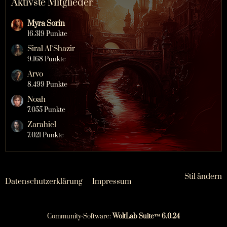
Aktivste Mitglieder
Myra Sorin
16.319 Punkte
Siral Al`Shazir
9.168 Punkte
Arvo
8.499 Punkte
Noah
7.055 Punkte
Zarahiel
7.021 Punkte
Stil ändern
Datenschutzerklärung
Impressum
Community-Software:
WoltLab Suite™ 6.0.24