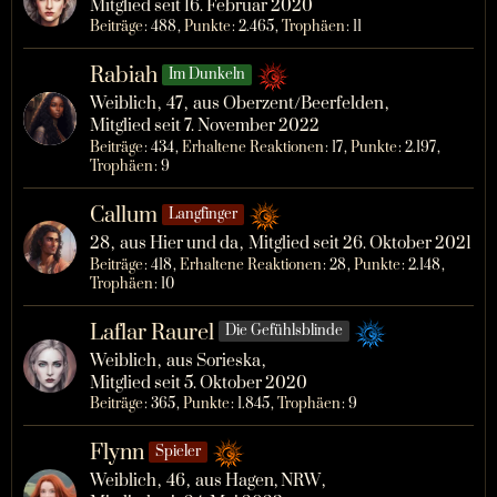
Mitglied seit 16. Februar 2020
Beiträge
488
Punkte
2.465
Trophäen
11
Rabiah
Im Dunkeln
Weiblich
47
aus Oberzent/Beerfelden
Mitglied seit 7. November 2022
Beiträge
434
Erhaltene Reaktionen
17
Punkte
2.197
Trophäen
9
Callum
Langfinger
28
aus Hier und da
Mitglied seit 26. Oktober 2021
Beiträge
418
Erhaltene Reaktionen
28
Punkte
2.148
Trophäen
10
Laflar Raurel
Die Gefühlsblinde
Weiblich
aus Sorieska
Mitglied seit 5. Oktober 2020
Beiträge
365
Punkte
1.845
Trophäen
9
Flynn
Spieler
Weiblich
46
aus Hagen, NRW