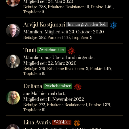
Mitglied seit 24. Mai 2023
Beiträge
288
Erhaltene Reaktionen
11
Punkte
1.461
Trophäen
9
Arvijd Kostjunari
Immun gegen den Tod.
Männlich
Mitglied seit 23. Oktober 2020
Beiträge
282
Punkte
1.435
Trophäen
9
Tuuli
Zweitcharakter
Männlich
aus Überall und nirgends
Mitglied seit 22. März 2020
Beiträge
279
Erhaltene Reaktionen
2
Punkte
1.417
Trophäen
10
Deliana
Zweitcharakter
aus Mal hier mal dort.
Mitglied seit 11. November 2022
Beiträge
272
Erhaltene Reaktionen
1
Punkte
1.371
Trophäen
10
Lina Avaris
Wolfsblut