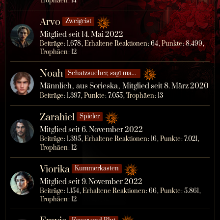
Trophäen
14
Arvo
Zweigeist
Mitglied seit 14. Mai 2022
Beiträge
1.678
Erhaltene Reaktionen
64
Punkte
8.499
Trophäen
12
Noah
Schatzsucher, sagt man…
Männlich
aus Sorieska
Mitglied seit 8. März 2020
Beiträge
1.397
Punkte
7.055
Trophäen
13
Zarahiel
Spieler
Mitglied seit 6. November 2022
Beiträge
1.395
Erhaltene Reaktionen
16
Punkte
7.021
Trophäen
12
Viorika
Kummerkasten
Mitglied seit 9. November 2022
Beiträge
1.154
Erhaltene Reaktionen
66
Punkte
5.861
Trophäen
12