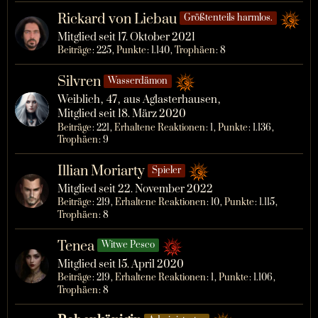
Rickard von Liebau
Größtenteils harmlos.
Mitglied seit 17. Oktober 2021
Beiträge
225
Punkte
1.140
Trophäen
8
Silvren
Wasserdämon
Weiblich
47
aus Aglasterhausen
Mitglied seit 18. März 2020
Beiträge
221
Erhaltene Reaktionen
1
Punkte
1.136
Trophäen
9
Illian Moriarty
Spieler
Mitglied seit 22. November 2022
Beiträge
219
Erhaltene Reaktionen
10
Punkte
1.115
Trophäen
8
Tenea
Witwe Pesco
Mitglied seit 15. April 2020
Beiträge
219
Erhaltene Reaktionen
1
Punkte
1.106
Trophäen
8