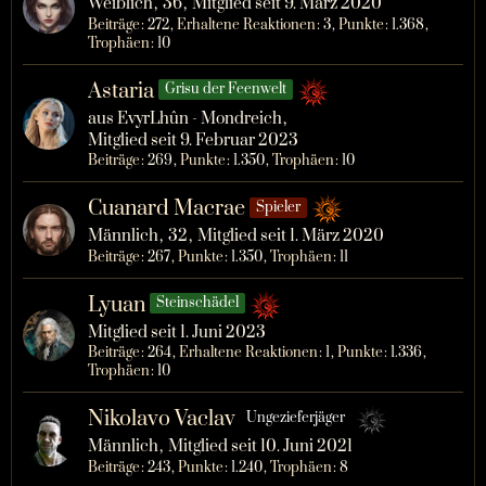
Weiblich
36
Mitglied seit 9. März 2020
Beiträge
272
Erhaltene Reaktionen
3
Punkte
1.368
Trophäen
10
Astaria
Grisu der Feenwelt
aus EvyrLhûn - Mondreich
Mitglied seit 9. Februar 2023
Beiträge
269
Punkte
1.350
Trophäen
10
Cuanard Macrae
Spieler
Männlich
32
Mitglied seit 1. März 2020
Beiträge
267
Punkte
1.350
Trophäen
11
Lyuan
Steinschädel
Mitglied seit 1. Juni 2023
Beiträge
264
Erhaltene Reaktionen
1
Punkte
1.336
Trophäen
10
Nikolavo Vaclav
Ungezieferjäger
Männlich
Mitglied seit 10. Juni 2021
Beiträge
243
Punkte
1.240
Trophäen
8