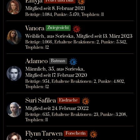
Emyja
Feuer und Blut
Mitglied seit 8. Februar 2021
Beiträge
1.084
Punkte
5.470
Trophäen
11
Vanora
Zwiegesicht
Weiblich
aus Sorieska
Mitglied seit 13. März 2023
Beiträge
1.066
Erhaltene Reaktionen
2
Punkte
5.342
Trophäen
12
Adameo
Batman
Männlich
35
aus Sorieska
Mitglied seit 17. Februar 2020
Beiträge
954
Erhaltene Reaktionen
2
Punkte
4.802
Trophäen
12
Suri Safilea
Eisdrache
Mitglied seit 24. Februar 2022
Beiträge
635
Erhaltene Reaktionen
23
Punkte
3.208
Trophäen
11
Flynn Tarwen
Forscherin