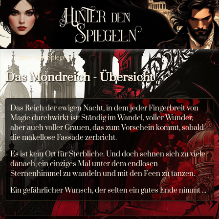
Hinter den Spiegeln
Das Mondreich - Übersicht
Das Reich der ewigen Nacht, in dem jeder Fingerbreit von
Magie durchwirkt ist. Ständig im Wandel, voller Wunder,
aber auch voller Grauen, das zum Vorschein kommt, sobald
die makellose Fassade zerbricht.
Es ist kein Ort für Sterbliche. Und doch sehnen sich zu viele
danach, ein einziges Mal unter dem endlosen
Sternenhimmel zu wandeln und mit den Feen zu tanzen.
Ein gefährlicher Wunsch, der selten ein gutes Ende nimmt ...