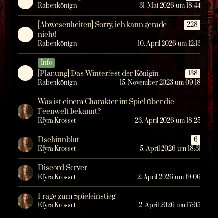
Rabenkönigin
31. Mai 2026 um 18:44
[Abwesenheiten] Sorry, ich kann gerade
228
nicht!
Rabenkönigin
10. April 2026 um 12:13
Info
[Planung] Das Winterfest der Königin
138
Rabenkönigin
15. November 2023 um 09:18
Was ist einem Charakter im Spiel über die
Feenwelt bekannt?
Efyra Krosset
23. April 2026 um 18:25
Dschinnblut
6
Efyra Krosset
5. April 2026 um 18:31
Discord Server
Efyra Krosset
2. April 2026 um 19:06
Frage zum Spieleinstieg
Efyra Krosset
2. April 2026 um 17:05