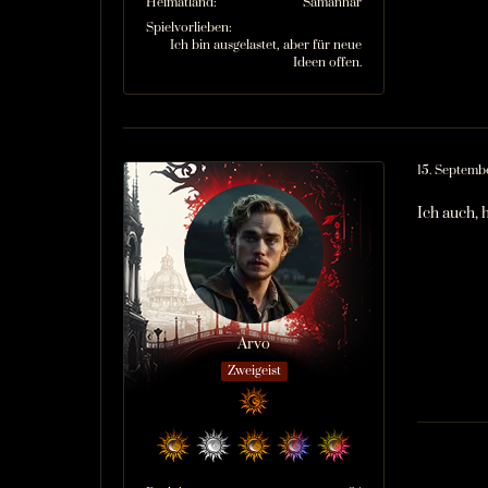
Heimatland
Samanhar
Spielvorlieben
Ich bin ausgelastet, aber für neue
Ideen offen.
15. Septemb
Ich auch, h
Arvo
Zweigeist