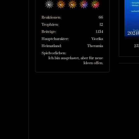
Reaktionen
66
Trophäen
12
Beiträge
1.154
2024
Hauptcharakter
Viorika
Heimatland
Theramia
25
Spielvorlieben
Ich bin ausgelastet, aber für neue
Ideen offen.