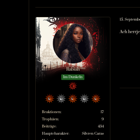
15. Septemb
Ach herrj
Rabiah
Im Dunkeln
Reaktionen
17
Trophäen
9
Beiträge
434
Hauptcharakter
Silvren Caras