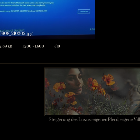
0908_210202.jpg
2,89 kB
1.200 × 1.600
519
Steigerung des Luxus: eigenes Pferd, eigene Vil