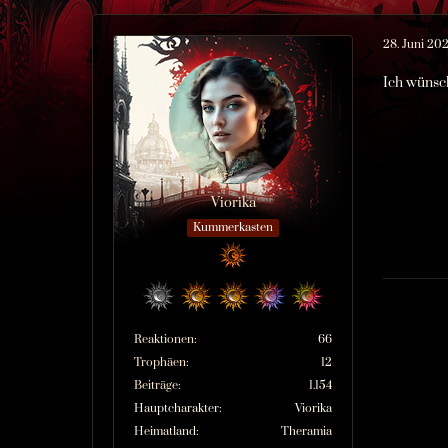
28. Juni 20
Ich wünsch
Viorika
Kummerkasten
Reaktionen
66
Trophäen
12
Beiträge
1.154
Hauptcharakter
Viorika
Heimatland
Theramia