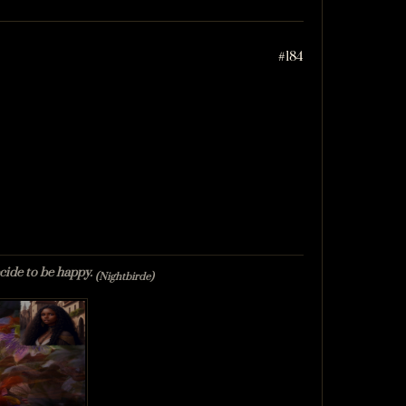
#184
ecide to be happy.
(Nightbirde)