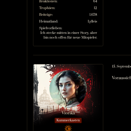
Reaktionen
64
Trophäen
12
Beiträge
1.678
Heimatland
Lylleis
Spielvorlieben
Ich stecke mitten in einer Story, aber
bin noch offen für neue Mitspieler.
15. Septemb
Voraussich
Viorika
Kummerkasten