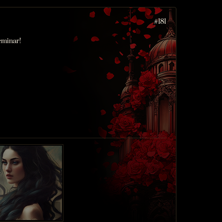
#181
eminar!