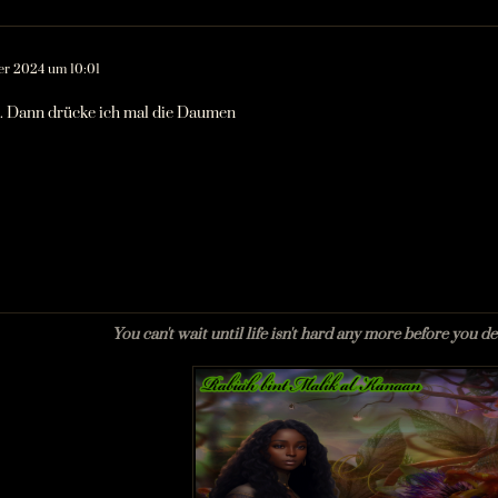
er 2024 um 10:01
e. Dann drücke ich mal die Daumen
You can't wait until life isn't hard any more before you d