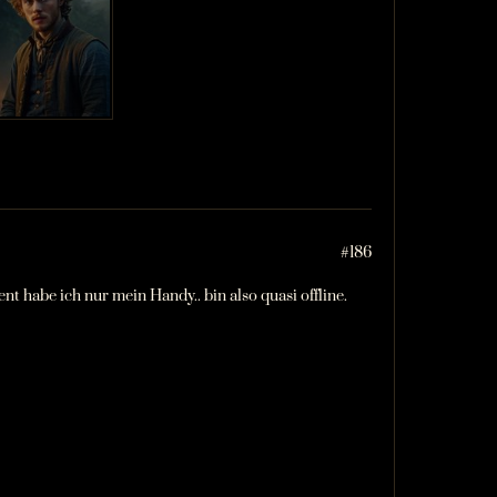
#186
 habe ich nur mein Handy.. bin also quasi offline.