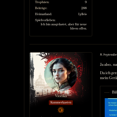
Trophäen
9
Beiträge
288
Heimatland
Lylleis
Spielvorlieben
Ich bin ausgelastet, aber für neue
Ideen offen.
8. Septemb
Ja also..
Da ich ger
mein Gerät
Bi
Viorika
Kummerkasten