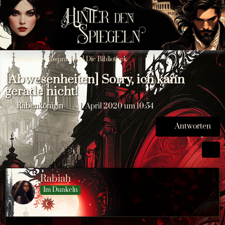
[Fragen & Absprachen] Die Bibliothek
[Abwesenheiten] Sorry, ich kann
gerade nicht!
Rabenkönigin
1. April 2020 um 10:54
Antworten
Rabiah
Im Dunkeln