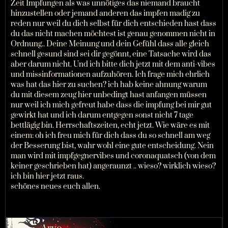
Zeit Impfungen als was unnötiges das niemand braucht
hinzustellen oder jemand anderen das impfen madig zu
reden nur weil du dich selbst für dich entschieden hast dass
du das nicht machen möchtest ist genau genommen nicht in
Ordnung.. Deine Meinung und dein Gefühl dass alle gleich
schnell gesund sind sei dir gegönnt, eine Tatsache wird das
aber darum nicht. Und ich bitte dich jetzt mit dem anti-vibes
und missinformationen aufzuhören. Ich frage mich ehrlich
was hat das hier zu suchen? ich hab keine ahnung warum
du mit diesem zeug hier unbedingt hast anfangen müssen
nur weil ich mich gefreut habe dass die impfung bei mir gut
gewirkt hat und ich darum entgegen sonst nicht 7 tage
bettlägig bin. Herrschaftszeiten, echt jetzt. Wie wäre es mit
einem: oh ich freu mich für dich dass du so schnell am weg
der Besserung bist, wahr wohl eine gute entscheidung. Nein
man wird mit impfgegnervibes und coronaquatsch (von dem
keiner geschrieben hat) angeraunzt .. wieso? wirklich wieso?
ich bin hier jetzt raus.
schönes neues euch allen.