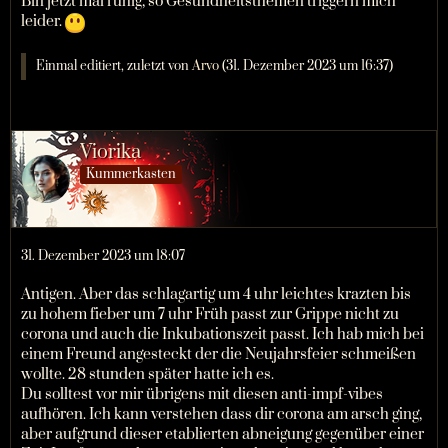
Bin jetzt mal ruhig, so Gesundheitsthemen triggern mich
leider.
Einmal editiert, zuletzt von
Arvo
(
31. Dezember 2023 um 16:37
)
Viorika
Kummerkasten
31. Dezember 2023 um 18:07
Antigen. Aber das schlagartig um 4 uhr leichtes krazten bis
zu hohem fieber um 7 uhr Früh passt zur Grippe nicht zu
corona und auch die Inkubationszeit passt. Ich hab mich bei
einem Freund angesteckt der die Neujahrsfeier schmeißen
wollte. 28 stunden später hatte ich es.
Du solltest vor mir übrigens mit diesen anti-impf-vibes
aufhören. Ich kann verstehen dass dir corona am arsch ging,
aber aufgrund dieser etablierten abneigung gegenüber einer