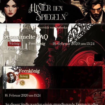
[Informationen] Die Universität von Sorieska
Gesammelte FAQ
Feenkönig
16. Februar 2020 um 13:24
Wichtig
Geschlossen
Feenkönig
König
16. Februar 2020 um 13:24
An dieser Stelle werden einige grundlegende Fragen in aller