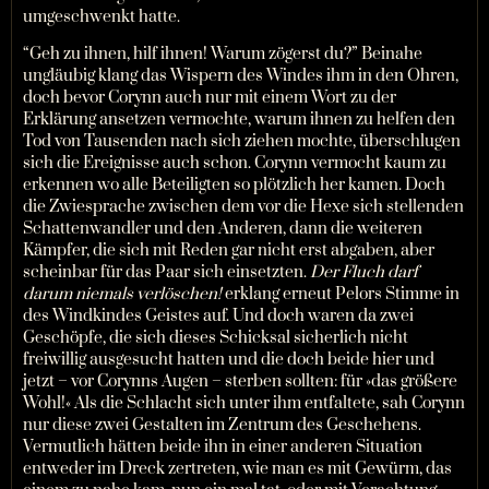
umgeschwenkt hatte.
“Geh zu ihnen, hilf ihnen! Warum zögerst du?” Beinahe
ungläubig klang das Wispern des Windes ihm in den Ohren,
doch bevor Corynn auch nur mit einem Wort zu der
Erklärung ansetzen vermochte, warum ihnen zu helfen den
Tod von Tausenden nach sich ziehen mochte, überschlugen
sich die Ereignisse auch schon. Corynn vermocht kaum zu
erkennen wo alle Beteiligten so plötzlich her kamen. Doch
die Zwiesprache zwischen dem vor die Hexe sich stellenden
Schattenwandler und den Anderen, dann die weiteren
Kämpfer, die sich mit Reden gar nicht erst abgaben, aber
scheinbar für das Paar sich einsetzten.
Der Fluch darf
darum niemals verlöschen!
erklang erneut Pelors Stimme in
des Windkindes Geistes auf. Und doch waren da zwei
Geschöpfe, die sich dieses Schicksal sicherlich nicht
freiwillig ausgesucht hatten und die doch beide hier und
jetzt – vor Corynns Augen – sterben sollten: für »das größere
Wohl!« Als die Schlacht sich unter ihm entfaltete, sah Corynn
nur diese zwei Gestalten im Zentrum des Geschehens.
Vermutlich hätten beide ihn in einer anderen Situation
entweder im Dreck zertreten, wie man es mit Gewürm, das