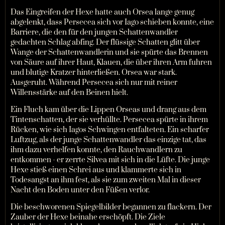
Das Eingreifen der Hexe hatte auch Orsea lange genug
abgelenkt, dass Persecea sich vor Iago schieben konnte, eine
Barriere, die den für den jungen Schattenwandler
gedachten Schlag abfing. Der flüssige Schatten glitt über
Wange der Schattenwandlerin und sie spürte das Brennen
von Säure auf ihrer Haut, Klauen, die über ihren Arm fuhren
und blutige Kratzer hinterließen. Orsea war stark.
Ausgeruht. Während Persecea sich nur mit reiner
Willensstärke auf den Beinen hielt.
Ein Fluch kam über die Lippen Orseas und drang aus dem
Tintenschatten, der sie verhüllte. Persecea spürte in ihrem
Rücken, wie sich Iagos Schwingen entfalteten. Ein scharfer
Luftzug, als der junge Schattenwandler das einzige tat, das
ihm dazu verhelfen konnte, den Rauchwandlern zu
entkommen - er zerrte Silvea mit sich in die Lüfte. Die junge
Hexe stieß einen Schrei aus und klammerte sich in
Todesangst an ihm fest, als sie zum zweiten Mal in dieser
Nacht den Boden unter den Füßen verlor.
Die beschworenen Spiegelbilder begannen zu flackern. Der
Zauber der Hexe beinahe erschöpft. Die Ziele