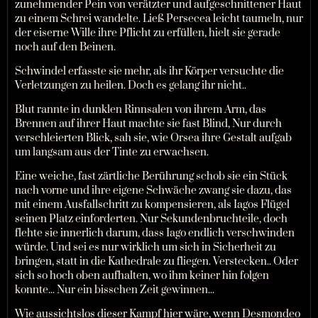
zunehmender Pein von verätzter und aufgeschnittener Haut
zu einem Schrei wandelte. Ließ Persecea leicht taumeln, nur
der eiserne Wille ihre Pflicht zu erfüllen, hielt sie gerade
noch auf den Beinen.
Schwindel erfasste sie mehr, als ihr Körper versuchte die
Verletzungen zu heilen. Doch es gelang ihr nicht..
Blut rannte in dunklen Rinnsalen von ihrem Arm, das
Brennen auf ihrer Haut machte sie fast Blind, Nur durch
verschleierten Blick, sah sie, wie Orsea ihre Gestalt aufgab
um langsam aus der Tinte zu erwachsen.
Eine weiche, fast zärtliche Berührung schob sie ein Stück
nach vorne und ihre eigene Schwäche zwang sie dazu, das
mit einem Ausfallschritt zu kompensieren, als Iagos Flügel
seinen Platz einforderten. Nur Sekundenbruchteile, doch
flehte sie innerlich darum, dass Iago endlich verschwinden
würde. Und sei es nur wirklich um sich in Sicherheit zu
bringen, statt in die Kathedrale zu fliegen. Verstecken.. Oder
sich so hoch oben aufhalten, wo ihm keiner hin folgen
konnte... Nur ein bisschen Zeit gewinnen...
Wie aussichtslos dieser Kampf hier wäre, wenn Desmondeo