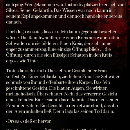
sich ging. Wer gekommen war. Instinktiv platzierte er sich vor
Silvea. Seiner Gefährtin. Das Wissen war noch kaum in
seinem Kopf angekommen und dennoch handelte er bereits
danach.
Doch Iago wusste, dass er allein kaum gegen sie bestehen
würde. Die Rauchwandler, die einen Kreis aus wabernden
Schwaden um sie bildeten. Einen Kreis, der sich immer
enger zusammenzog. Eine einzige Öffnung blieb … die
Öffnung, durch die sich flüssiger Schatten in den Kreis
ergoss wie Tinte.
Tinte, die sich erhob. Die sich zur Gestalt einer Frau
verfestigte. Einer schlanken, zierlichen Frau. Die Schwärze
schmolz von ihr und offenbarte ihren Körper. Das fein
geschnittene Gesicht. Die blauen Augen. Sie wirkten
melancholisch. Überschattet. Nicht das verzerrte Gesicht
eines Feindes. Ein Gesicht, das er kannte. Das er zu seinen
Freunden zählte. Ein Gesicht, in dem etwas stand, das ihn
den Atem anhalten ließ. Denn Iago las seinen Tod darin.
»Orsea«, stieß er hervor.