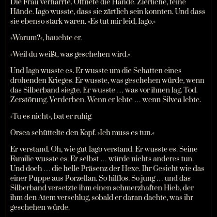
Die Frau verharrte. Öffnete die Hände. Zierliche, feine
Hände. Iago wusste, dass sie zärtlich sein konnten. Und dass
sie ebenso stark waren. »Es tut mir leid, Iago.«
»Warum?«, hauchte er.
»Weil du weißt, was geschehen wird.«
Und Iago wusste es. Er wusste um die Schatten eines
drohenden Krieges. Er wusste, was geschehen würde, wenn
das Silberband siegte. Er wusste … was vor ihnen lag. Tod.
Zerstörung. Verderben. Wenn er lebte … wenn Silvea lebte.
»Tu es nicht«, bat er ruhig.
Orsea schüttelte den Kopf. »Ich muss es tun.«
Er verstand. Oh, wie gut Iago verstand. Er wusste es. Seine
Familie wusste es. Er selbst … würde nichts anderes tun.
Und doch … die helle Präsenz der Hexe. Ihr Gesicht wie das
einer Puppe aus Porzellan. So hilflos. So jung … und das
Silberband versetzte ihm einen schmerzhaften Hieb, der
ihm den Atem verschlug, sobald er daran dachte, was ihr
geschehen würde.