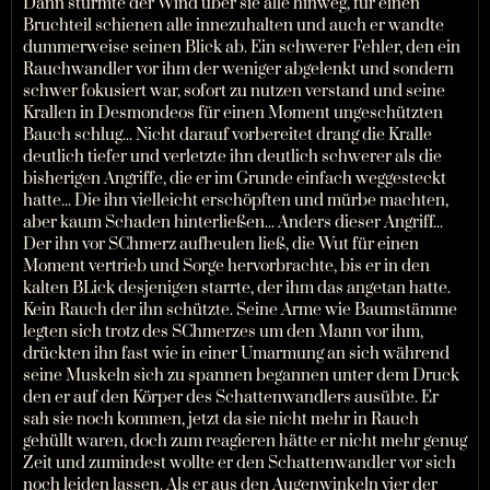
Dann stürmte der Wind über sie alle hinweg, für einen
Bruchteil schienen alle innezuhalten und auch er wandte
dummerweise seinen Blick ab. Ein schwerer Fehler, den ein
Rauchwandler vor ihm der weniger abgelenkt und sondern
schwer fokusiert war, sofort zu nutzen verstand und seine
Krallen in Desmondeos für einen Moment ungeschützten
Bauch schlug... Nicht darauf vorbereitet drang die Kralle
deutlich tiefer und verletzte ihn deutlich schwerer als die
bisherigen Angriffe, die er im Grunde einfach weggesteckt
hatte... Die ihn vielleicht erschöpften und mürbe machten,
aber kaum Schaden hinterließen... Anders dieser Angriff...
Der ihn vor SChmerz aufheulen ließ, die Wut für einen
Moment vertrieb und Sorge hervorbrachte, bis er in den
kalten BLick desjenigen starrte, der ihm das angetan hatte.
Kein Rauch der ihn schützte. Seine Arme wie Baumstämme
legten sich trotz des SChmerzes um den Mann vor ihm,
drückten ihn fast wie in einer Umarmung an sich während
seine Muskeln sich zu spannen begannen unter dem Druck
den er auf den Körper des Schattenwandlers ausübte. Er
sah sie noch kommen, jetzt da sie nicht mehr in Rauch
gehüllt waren, doch zum reagieren hätte er nicht mehr genug
Zeit und zumindest wollte er den Schattenwandler vor sich
noch leiden lassen. Als er aus den Augenwinkeln vier der