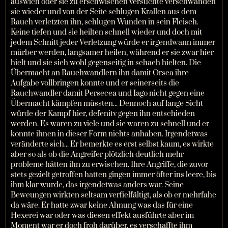
auswich oder sie zu erschwischen versuchte verschwanden
sie wieder und von der Seite schlugen Krallen aus dem
Rauch verletzten ihn, schlugen Wunden in sein Fleisch.
Keine tiefen und sie heilten schnell wieder und doch mit
jedem Schnitt jeder Verletzung würde er irgendwann immer
mürber werden, langsamer heilen, während er sie zwar hier
hielt und sie sich wohl gegenseitig in schach hielten. Die
Übermacht an Rauchwandlern ihn damit Orsea ihre
Aufgabe vollbringen konnte und er seinerseits die
Rauchwandler damit Persecea und Iago nicht gegen eine
Übermacht kämpfen müssten... Dennoch auf lange Sicht
würde der Kampf hier, defenitv gegen ihn entschieden
werden. Es waren zu viele und sie waren zu schnell und er
konnte ihnen in dieser Form nichts anhaben. Irgendetwas
veränderte sich... Er bemerkte es erst selbst kaum, es wirkte
aber so als ob die Angreifer plötzlich deutlich mehr
probleme hätten ihn zu erwischen. Ihre Angriffe, die zuvor
stets gezielt getroffen hatten gingen immer öfter ins leere, bis
ihm klar wurde, das irgendetwas anders war. Seine
Beweungen wirkten seltsam verfielfältigt, als ob er mehrfahc
da wäre. Er hatte zwar keine Ahnung was das für eine
Hexerei war oder was diesen effekt ausführte aber im
Moment war er doch froh darüber, es verschaffte ihm