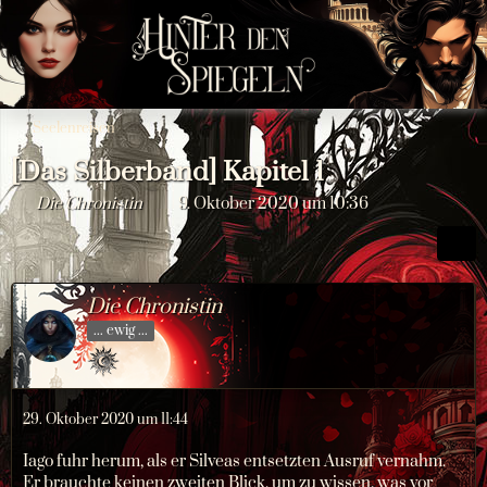
Seelenreisen
[Das Silberband] Kapitel 1
Die Chronistin
9. Oktober 2020 um 10:36
Die Chronistin
... ewig ...
29. Oktober 2020 um 11:44
Iago fuhr herum, als er Silveas entsetzten Ausruf vernahm.
Er brauchte keinen zweiten Blick, um zu wissen, was vor