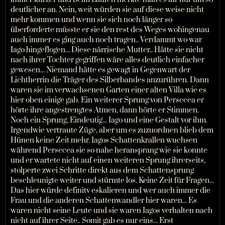
deutlicher an. Nein, weit würden sie auf diese weise nicht
mehr kommen und wenn sie sich noch länger so
überforderte müsste er sie den rest des Weges wohingenau
auch immer es ging auch noch tragen.. Verdammt wo war
Iago hingeflogen... Diese närrische Mutter.. Hätte sie nicht
nach ihrer Tochter gegriffen wäre alles deutlich einfacher
gewesen... Niemand hätte es gewagt in Gegenwart der
Lichtherrin die Träger des Silberbandes anzurühren. Dann
waren sie im verwachsenen Garten einer alten Villa wie es
hier oben einige gab. Ein weiterer Sprung von Persecea er
hörte ihre angestrengtes Atmen, dann hörte er Stimmen.
Noch ein Sprung, Eindeutig... Iago und eine Gestalt vor ihm.
Irgendwie vertraute Züge, aber um es zuzuordnen blieb dem
Hünen keine Zeit mehr. Iagos Schattenkrallen wuchsen
während Persecea sie so nahe heransprang wie sie konnte
und er wartete nicht auf einen weiteren Sprung ihrerseits,
stolperte zwei Schritte direkt aus dem Schattensprung
beschleunigte weiter und stürmte los. Keine Zeit für Fragen...
Das hier würde definitv eskalieren und wer auch immer die
Frau und die anderen Schattenwandler hier waren... Es
waren nicht seine Leute und sie waren Iagos verhalten nach
nicht auf ihrer Seite.. Somit gab es nur eins... Erst