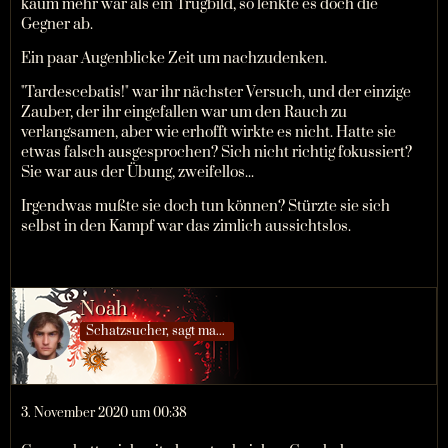
kaum mehr war als ein Trugbild, so lenkte es doch die
Gegner ab.
Ein paar Augenblicke Zeit um nachzudenken.
"Tardescebatis!" war ihr nächster Versuch, und der einzige
Zauber, der ihr eingefallen war um den Rauch zu
verlangsamen, aber wie erhofft wirkte es nicht. Hatte sie
etwas falsch ausgesprochen? Sich nicht richtig fokussiert?
Sie war aus der Übung, zweifellos...
Irgendwas mußte sie doch tun können? Stürzte sie sich
selbst in den Kampf war das zimlich aussichtslos.
Noah
Schatzsucher, sagt man…
3. November 2020 um 00:38