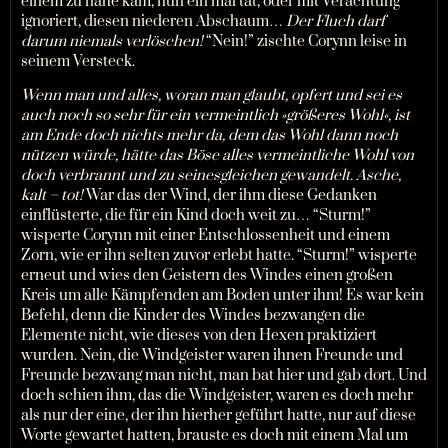
einem zu nahe kam, nun ein mal tat, oder mit Verachtung
ignoriert, diesen niederen Abschaum…
Der Fluch darf
darum niemals verlöschen!
“Nein!” zischte Corynn leise in
seinem Versteck.
Wenn man und alles, woran man glaubt, opfert und sei es
auch noch so sehr für ein vermeintlich »größeres Wohl«, ist
am Ende doch nichts mehr da, dem das Wohl dann noch
nützen würde, hätte das Böse alles vermeintliche Wohl von
doch verbrannt und zu seinesgleichen gewandelt. Asche,
kalt – tot!
War das der Wind, der ihm diese Gedanken
einflüsterte, die für ein Kind doch weit zu… “Sturm!”
wisperte Corynn mit einer Entschlossenheit und einem
Zorn, wie er ihn selten zuvor erlebt hatte. “Sturm!” wisperte
erneut und wies den Geistern des Windes einen großen
Kreis um alle Kämpfenden am Boden unter ihm! Es war kein
Befehl, denn die Kinder des Windes bezwangen die
Elemente nicht, wie dieses von den Hexen praktiziert
wurden. Nein, die Windgeister waren ihnen Freunde und
Freunde bezwang man nicht, man bat hier und gab dort. Und
doch schien ihm, das die Windgeister, waren es doch mehr
als nur der eine, der ihn hierher geführt hatte, nur auf diese
Worte gewartet hatten, brauste es doch mit einem Mal um