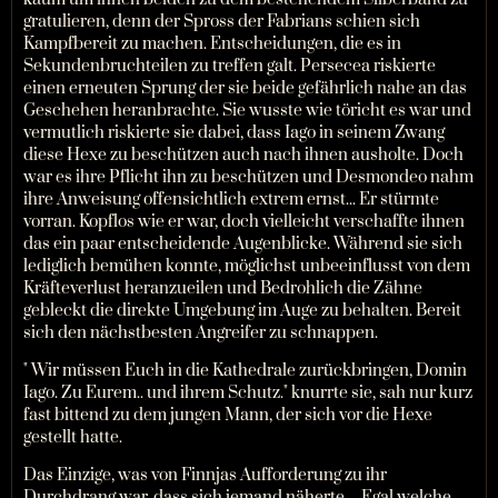
gratulieren, denn der Spross der Fabrians schien sich
Kampfbereit zu machen. Entscheidungen, die es in
Sekundenbruchteilen zu treffen galt. Persecea riskierte
einen erneuten Sprung der sie beide gefährlich nahe an das
Geschehen heranbrachte. Sie wusste wie töricht es war und
vermutlich riskierte sie dabei, dass Iago in seinem Zwang
diese Hexe zu beschützen auch nach ihnen ausholte. Doch
war es ihre Pflicht ihn zu beschützen und Desmondeo nahm
ihre Anweisung offensichtlich extrem ernst... Er stürmte
vorran. Kopflos wie er war, doch vielleicht verschaffte ihnen
das ein paar entscheidende Augenblicke. Während sie sich
lediglich bemühen konnte, möglichst unbeeinflusst von dem
Kräfteverlust heranzueilen und Bedrohlich die Zähne
gebleckt die direkte Umgebung im Auge zu behalten. Bereit
sich den nächstbesten Angreifer zu schnappen.
" Wir müssen Euch in die Kathedrale zurückbringen, Domin
Iago. Zu Eurem.. und ihrem Schutz." knurrte sie, sah nur kurz
fast bittend zu dem jungen Mann, der sich vor die Hexe
gestellt hatte.
Das Einzige, was von Finnjas Aufforderung zu ihr
Durchdrang war, dass sich jemand näherte. .. Egal welche