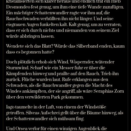
kristallisierten sich klarer heraus und endlich traf ein Hieb
Desmondeo fest genug, um ihm eine tiefe Wunde zuzufügen.
Ein mächtiger Schattenwandler ragte vor ihm auf, die
Rauchschwaden verhüllten ihn nicht länger. Und seine
eisgrauen Augen funkelten kalt. Kalt genug, um zu verraten,
dass er sich durch nichts und niemanden von seinem Ziel
würde abbringen lassen.
Wendete sich das Blatt? Würde das Silberband enden, kaum
dass es begonnen hatte?
Doch plötzlich erhob sich Wind. Wispernder, wütender
Sturmwind. Scharf wie ein Messer fuhr er über die
Kämpfenden hinweg und prallte auf den Rauch. Trieb ihn
zurück. Flüche wurden laut. Rufe erklangen aus den
Schwaden, als die Rauchwandler gegen die Macht des
Windes ankämpften, der sie angriff, als wäre Seraphias Zorn
über den verwilderten Park gekommen.
Iago taumelte in der Luft, von einem der Windstöße
getroffen. Silveas Aufschrei gellt über die Bäume hinweg, als
der Schattenwandler sich mühsam fing.
Und Orsea verlor für einen winzigen Augenblick die