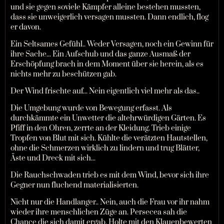
und sie gegen soviele Kämpfer alleine bestehen mussten,
dass sie unweigerlich versagen mussten. Dann endlich, flog
er davon.
Ein Seltsames Gefühl.. Weder Versagen, noch ein Gewinn für
ihre Sache... Ein Aufschub und das ganze Ausmaß der
Erschöpfung brach in dem Moment über sie herein, als es
nichts mehr zu beschützen gab.
Der Wind frischte auf... Nein eigentlich viel mehr als das..
Die Umgebung wurde von Bewegung erfasst. Als
durchkämmte ein Unwetter die altehrwürdigen Gärten. Es
Pfiff in den Ohren, zerrte an der Kleidung. Trieb einige
Tropfen von Blut mit sich. Kühlte die verätzten Hautstellen,
ohne die Schmerzen wirklich zu lindern und trug Blätter,
Äste und Dreck mit sich...
Die Rauchschwaden trieb es mit dem Wind, bevor sich ihre
Gegner nun fluchend materialisierten.
Nicht nur die Handlanger.. Nein, auch die Frau vor ihr nahm
wieder ihre menschlichen Züge an. Persecea sah die
Chance die sich damit ergab. Holte mit den Klauenbewerten