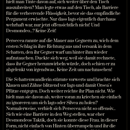
hielt man Tinte davon auf, sich weiter über den Tisch
auszubreiten? Man legte etwas auf den Tisch, als Barriere
für die verheerende Flüssigkeit, bevor sie das empfindliche
Pergament erwischte. Nur dass Iago eigentlich durchaus
wehrhaft war, nur jetzt offensichtlich nicht! Und
Desmondeo...? Keine Zeit!
Persecea rannte auf die Mauer aus Gegnern zu, wich dem
ersten Schlag in ihre Richtung aus und versank in dem
Schatten, den ihr Gegner warf um hinter ihm wieder
aufzutauchen. Duckte sich weg, weil sie damit rechnete,
dass ihr Gegner herumwirbeln würde, doch schien er zu
abgelenkt von irgendwas.. Keine Zeit um nachzusehen!
Die Schattenwandlerin stürmte vorwerts und brachte sich
Klauen und Zähne blitzend vor Iago und damit Orsea`s
Pfütze entgegen. Doch weiter reichte ihr Plan nicht. Wie
hielt man sie davon ab, weiter voran zu kriechen sie einfach
zu ignoreren um sich Iago oder Silvea zu holen?
Normalerweise, verhielt sich Persecea nicht so offensiv...
Sich wie eine Barriere in den Weg stellen, war eher
Desmondeos Taktik, doch sie konnte diese Frau. in dieser
Form, nicht einfach von Hinten überrumpeln und ihr die