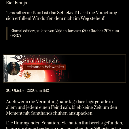
Rief Finnja.
"Das silberne Band ist das Schicksal! Lasst die Voraehung
sich erfüllen! Wir dürfen dem nicht im Weg stehen!"
Einmal editiert, zuletzt von Vajdan Jaromer (
30. Oktober 2020 um
08:37
)
Siral Al`Shazir
Teekannen-Schwenker
30. Oktober 2020 um 11:12
Auch wenn die Vermutung nahe lag, dass Iago gerade in
allem und jedem einen Feind sah, blieb keine Zeit um den
Moment mit Samthandschuhen anzupacken.
Die Umringenden Schatten.. Sie hatten ihn bereits gefunden,
kaum um ihnen beiden zu dem bestehendem Silberband zu