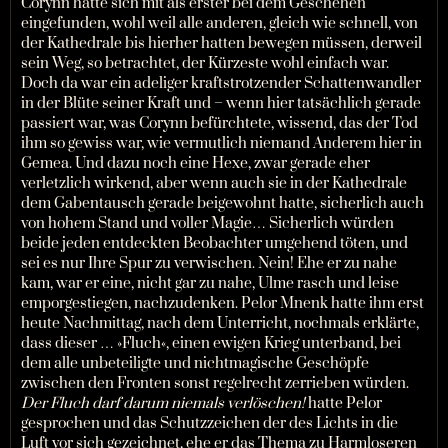
Corynn hatte sich mit als erster bei dem Geschehen
eingefunden, wohl weil alle anderen, gleich wie schnell, von
der Kathedrale bis hierher hatten bewegen müssen, derweil
sein Weg, so betrachtet, der Kürzeste wohl einfach war.
Doch da war ein adeliger kraftstrotzender Schattenwandler
in der Blüte seiner Kraft und – wenn hier tatsächlich gerade
passiert war, was Corynn befürchtete, wissend, das der Tod
ihm so gewiss war, wie vermutlich niemand Anderem hier in
Gemea. Und dazu noch eine Hexe, zwar gerade eher
verletzlich wirkend, aber wenn auch sie in der Kathedrale
dem Gabentausch gerade beigewohnt hatte, sicherlich auch
von hohem Stand und voller Magie… Sicherlich würden
beide jeden entdeckten Beobachter umgehend töten, und
sei es nur Ihre Spur zu verwischen. Nein! Ehe er zu nahe
kam, war er eine, nicht gar zu nahe, Ulme rasch und leise
emporgestiegen, nachzudenken. Pelor Mnenk hatte ihm erst
heute Nachmittag, nach dem Unterricht, nochmals erklärte,
dass dieser … »Fluch«, einen ewigen Krieg unterband, bei
dem alle unbeteiligte und nichtmagische Geschöpfe
zwischen den Fronten sonst regelrecht zerrieben würden.
Der Fluch darf darum niemals verlöschen!
hatte Pelor
gesprochen und das Schutzzeichen der des Lichts in die
Luft vor sich gezeichnet, ehe er das Thema zu Harmloseren