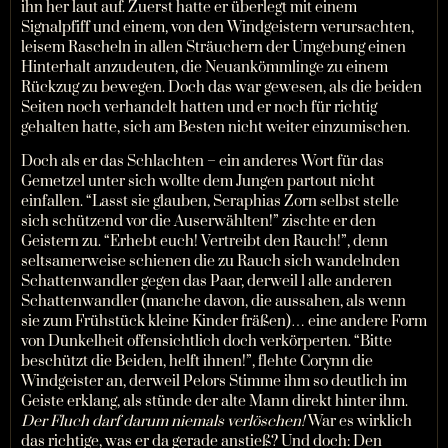
ihn her laut auf. Zuerst hatte er überlegt mit einem
Signalpfiff und einem, von den Windgeistern verursachten,
leisem Rascheln in allen Sträuchern der Umgebung einen
Hinterhalt anzudeuten, die Neuankömmlinge zu einem
Rückzug zu bewegen. Doch das war gewesen, als die beiden
Seiten noch verhandelt hatten und er noch für richtig
gehalten hatte, sich am Besten nicht weiter einzumischen.
Doch als er das Schlachten – ein anderes Wort für das
Gemetzel unter sich wollte dem Jungen partout nicht
einfallen. “Lasst sie glauben, Seraphias Zorn selbst stelle
sich schützend vor die Auserwählten!” zischte er den
Geistern zu. “Erhebt euch! Vertreibt den Rauch!”, denn
seltsamerweise schienen die zu Rauch sich wandelnden
Schattenwandler gegen das Paar, derweil l alle anderen
Schattenwandler (manche davon, die aussahen, als wenn
sie zum Frühstück kleine Kinder fräßen)… eine andere Form
von Dunkelheit offensichtlich doch verkörperten. “Bitte
beschützt die Beiden, helft ihnen!”, flehte Corynn die
Windgeister an, derweil Pelors Stimme ihm so deutlich im
Geiste erklang, als stünde der alte Mann direkt hinter ihm.
Der Fluch darf darum niemals verlöschen!
War es wirklich
das richtige, was er da gerade anstieß? Und doch: Den