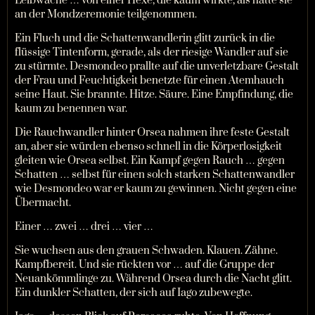
Leibwache … von einer Hexe, die kaum wirkte, als hätte sie
an der Mondzeremonie teilgenommen.
Ein Fluch und die Schattenwandlerin glitt zurück in die
flüssige Tintenform, gerade, als der riesige Wandler auf sie
zu stürmte. Desmondeo prallte auf die unverletzbare Gestalt
der Frau und Feuchtigkeit benetzte für einen Atemhauch
seine Haut. Sie brannte. Hitze. Säure. Eine Empfindung, die
kaum zu benennen war.
Die Rauchwandler hinter Orsea nahmen ihre feste Gestalt
an, aber sie würden ebenso schnell in die Körperlosigkeit
gleiten wie Orsea selbst. Ein Kampf gegen Rauch … gegen
Schatten … selbst für einen solch starken Schattenwandler
wie Desmondeo war er kaum zu gewinnen. Nicht gegen eine
Übermacht.
Einer … zwei … drei … vier …
Sie wuchsen aus den grauen Schwaden. Klauen. Zähne.
Kampfbereit. Und sie rückten vor … auf die Gruppe der
Neuankömmlinge zu. Während Orsea durch die Nacht glitt.
Ein dunkler Schatten, der sich auf Iago zubewegte.