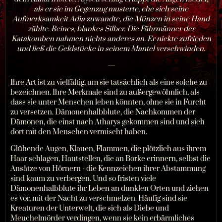
als er sie im Gegenzug musterte, ehe sich seine
Aufmerksamkeit Adia zuwandte, die Münzen in seine Hand
zählte. Reines, blankes Silber. Die Fährmänner der
Katakomben nahmen nichts anderes an. Er nickte zufrieden
und ließ die Geldstücke in seinem Mantel verschwinden.
—
Ihre Art ist zu vielfältig, um sie tatsächlich als eine solche zu
bezeichnen. Ihre Merkmale sind zu außergewöhnlich, als
dass sie unter Menschen leben könnten, ohne sie in Furcht
zu versetzen. Dämonenhalbblute, die Nachkommen der
Dämonen, die einst nach Atharys gekommen sind und sich
dort mit den Menschen vermischt haben.
Glühende Augen, Klauen, Flammen, die plötzlich aus ihrem
Haar schlagen, Hautstellen, die an Borke erinnern, selbst die
Ansätze von Hörnern - die Kennzeichen ihrer Abstammung
sind kaum zu verbergen. Und so fristen viele
Dämonenhalbblute ihr Leben an dunklen Orten und ziehen
es vor, mit der Nacht zu verschmelzen. Häufig sind sie
Kreaturen der Unterwelt, die sich als Diebe und
Meuchelmörder verdingen, wenn sie kein erbärmliches