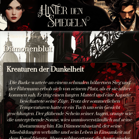
Hinter den Spiegeln
Dämonenblut
Kreaturen der Dunkelheit
Die Barke wartete an einem schmalen hölzernen Steg und
der Fährmann erhob sich von seinem Platz, als er sie näher
kommen sah. Er trug einen langen Mantel und eine Kapuze
beschattete seine Züge. Trotz der sommerlichen
Temperaturen hatte er ein Tuch um sein Gesicht
geschlungen. Der glühende Schein seiner Augen, orange wie
die untergehende Sonne, wies unmissverständlich auf seine
Abstammung hin. Ein Dämonenbastard, der seine
Missbildungen verhüllte und sein Leben in Einsamkeit auf
dem Kanal fristete. Alysea schlug ertappt die Augen nieder,