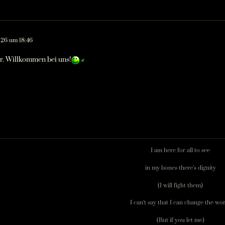
26 um 18:46
r. Willkommen bei uns!
I am here for all to see
in my bones there’s dignity
(I will fight them)
I can’t say that I can change the wo
(But if you let me)