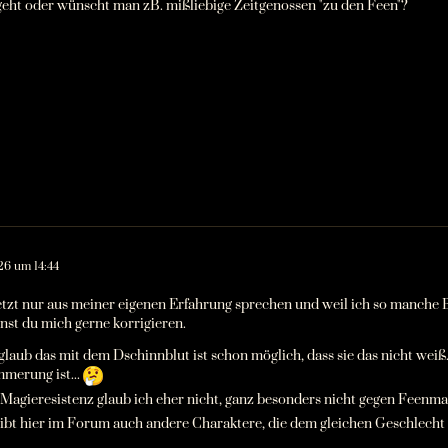
eht oder wünscht man zB. mißliebige Zeitgenossen "zu den Feen"?
26 um 14:44
etzt nur aus meiner eigenen Erfahrung sprechen und weil ich so manche Bü
nst du mich gerne korrigieren.
glaub das mit dem Dschinnblut ist schon möglich, dass sie das nicht weiß
merung ist...
 Magieresistenz glaub ich eher nicht, ganz besonders nicht gegen Feenma
gibt hier im Forum auch andere Charaktere, die dem gleichen Geschlecht g