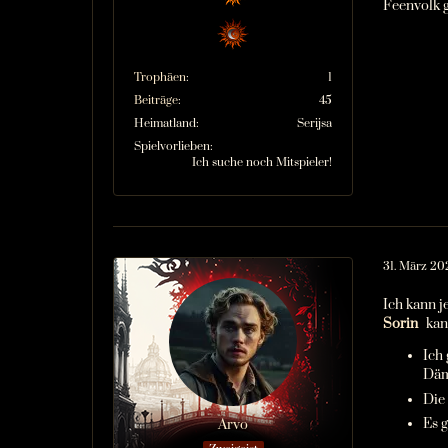
Feenvolk g
Trophäen
1
Beiträge
45
Heimatland
Serijsa
Spielvorlieben
Ich suche noch Mitspieler!
31. März 20
Ich kann j
Sorin
kan
Ich 
Däm
Die
Es 
Arvo