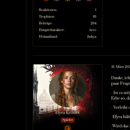
Reaktionen
1
Trophäen
10
Beiträge
264
Hauptcharakter
Arvo
Heimatland
Jishya
31. März 20
Danke, ich
paar Frage
- Ist es m
Erbe so, d
- Verleiht
Efyra Krosset
-Efyra häl
Spieler
-Wird das 