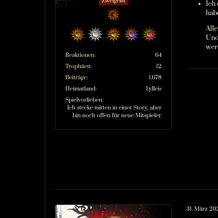
Zweigeist
Ich
hab
All
Und
wer
Reaktionen
64
Trophäen
12
Beiträge
1.678
Heimatland
Lylleis
Spielvorlieben
Ich stecke mitten in einer Story, aber
bin noch offen für neue Mitspieler.
31. März 20