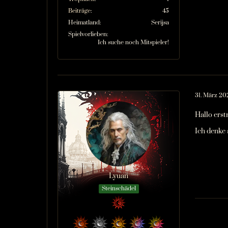
Beiträge
45
Heimatland
Serijsa
Spielvorlieben
Ich suche noch Mitspieler!
31. März 20
Hallo erst
Ich denke 
Lyuan
Steinschädel