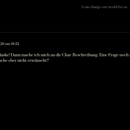
I can change our world for us
026 um 18:52
danke! Dann mache ich mich an die Char-Beschreibung. Eine Frage noch zu
ache eher nicht erwünscht?