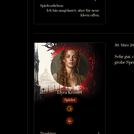
Spielvorlieben
Ich bin ausgelastet, aber für neue
Ideen offen.
30. März 2
Sehr gut, 
grobe Spr
Efyra Krosset
Spieler
Trophäen
1