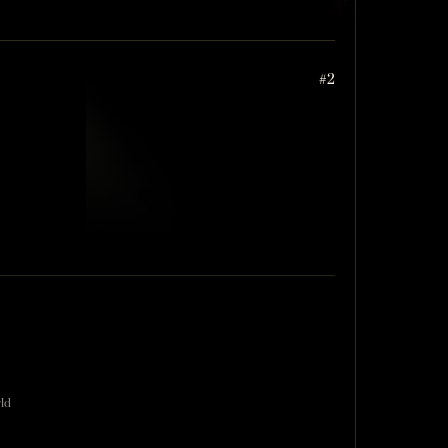
#2
rld