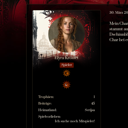
30. März 20
Mein Char 
stammt aus
Dschinnblu
Char bei e
Efyra Krosset
Spieler
Trophäen
1
Beiträge
45
Heimatland
Serijsa
Spielvorlieben
Ich suche noch Mitspieler!