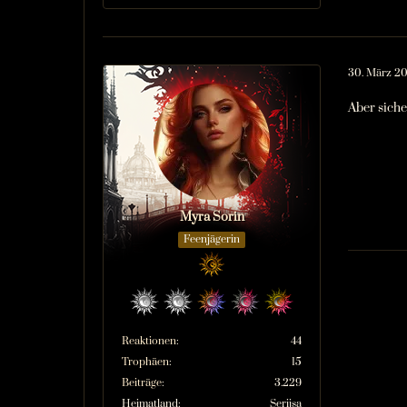
30. März 20
Aber siche
Myra Sorin
Feenjägerin
Reaktionen
44
Trophäen
15
Beiträge
3.229
Heimatland
Serijsa